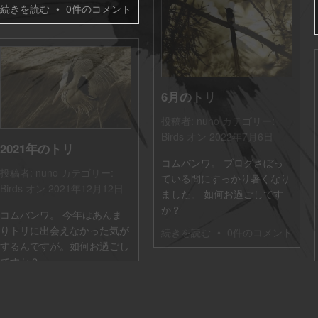
続きを読む
•
0件のコメント
6月のトリ
投稿者:
nuno
カテゴリー:
Birds
オン 2022年7月6日
2021年のトリ
コムバンワ。 ブログさぼっ
投稿者:
nuno
カテゴリー:
ている間にすっかり暑くなり
Birds
オン 2021年12月12日
ました。 如何お過ごしです
か？
コムバンワ。 今年はあんま
りトリに出会えなかった気が
続きを読む
•
0件のコメント
するんですが。如何お過ごし
ですか？
続きを読む
•
0件のコメント