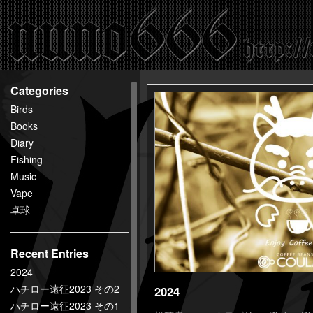
百
鬼
夜
行
nuno666
Categories
Birds
Books
Diary
Fishing
Music
Vape
卓球
Recent Entries
2024
ハチロー遠征2023 その2
2024
ハチロー遠征2023 その1