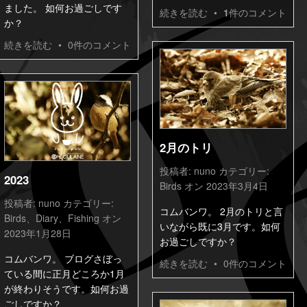
ました。 如何お過ごしです
続きを読む
•
1
件のコメント
か？
続きを読む
•
0件のコメント
2月のトリ
投稿者:
nuno
カテゴリー:
2023
Birds
オン 2023年3月4日
投稿者:
nuno
カテゴリー:
コムバンワ。 2月のトリと言
Birds
、
Diary
、
Fishing
オン
いながら既に3月です。如何
2023年1月28日
お過ごしですか？
コムバンワ。 ブログさぼっ
続きを読む
•
0件のコメント
ている間に正月どころか1月
が終わりそうです。如何お過
ごしですか？