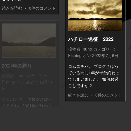
続きを読む
•
0件のコメント
ハチロー遠征 2022
投稿者:
nuno
カテゴリー:
Fishing
オン 2022年7月6日
2021年の釣り
コムニチハ。 ブログさぼっ
ている間に1年が半分終わっ
投稿者:
nuno
カテゴリー:
てしまいました。 如何お過
Fishing
オン 2021年12月11
ごしですか？
日
続きを読む
•
0件のコメント
コムバンワ。 ブログさぼっ
てるうちに2021年が終わり
そうです。如何お過ごしです
か？
続きを読む
•
0件のコメント