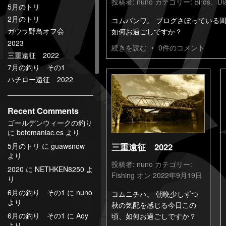
投稿者:
nuno
カテゴリー:
Birds
、
Di
5月のトリ
2月のトリ
コムバンワ。 ブログさぼっている
ガウラ野鳥オフ会
如何お過ごしですか？
2023
続きを読む
•
0件のコメント
三重遠征 2022
7月の釣り その1
ハチロー遠征 2022
Recent Comments
ゴールデンウィークの釣り
に
botemaniac.es
より
三重遠征 2022
5月のトリ
に
guawsnow
より
投稿者:
nuno
カテゴリー:
2020
に
NETHKEN8250
よ
Fishing
オン 2022年9月19日
り
6月の釣り その1
に
nuno
コムニチハ。 朝晩少しずつ
より
秋の気配を感じる今日この
6月の釣り その1
に
Aoy
頃、如何お過ごしですか？
より