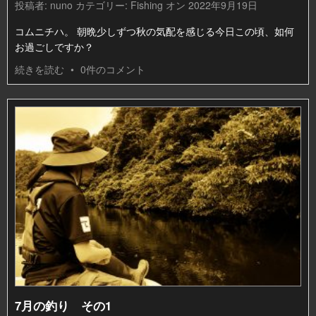
投稿者:
nuno
カテゴリー:
Fishing
オン 2022年9月19日
コムニチハ。 朝晩少しずつ秋の気配を感じる今日この頃、如何
お過ごしですか？
続きを読む
•
0件のコメント
7月の釣り その1