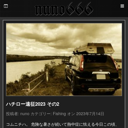
百
鬼
夜
nuno666
行
ハチロー遠征2023 その2
投稿者:
nuno
カテゴリー:
Fishing
オン 2023年7月14日
コムニチハ。 危険な暑さが続いて熱中症に怯える今日この頃、