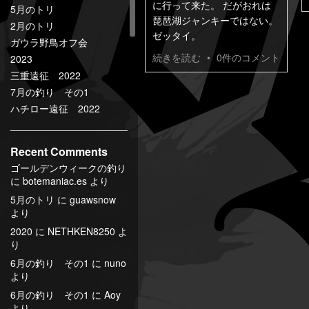
に行って来た。 だがおれは
5月のトリ
琵琶湖ジャンキーではない。
2月のトリ
ゼッタイ。
ガウラ野鳥オフ会
続きを読む
•
0件のコメント
2023
三重遠征 2022
7月の釣り その1
ハチロー遠征 2022
Recent Comments
ゴールデンウィークの釣り
に
botemaniac.es
より
5月のトリ
に
guawsnow
より
2020
に
NETHKEN8250
よ
り
6月の釣り その1
に
nuno
より
6月の釣り その1
に
Aoy
より