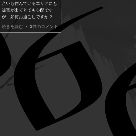
合いも住んでいるエリアにも
被害が出てとても心配です
が、如何お過ごしですか？
続きを読む
•
3
件のコメント