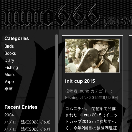
百
鬼
夜
行
nuno666
Categories
Birds
Books
Diary
Fishing
Music
init cup 2015
Vape
卓球
投稿者:
nuno
カテゴリー:
Fishing
オン 2015年9月29日
Recent Entries
コムニチハ。 琵琶湖で開催
2024
されたinit cup 2015（イニッ
トカップ2015）に参加すべ
ハチロー遠征2023 その2
く、今年2回目の琵琶湖遠征
ハチロー遠征2023 その1