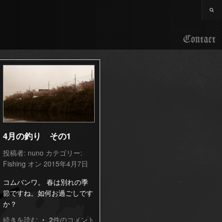
Contact
4月の釣り その1
投稿者:
nuno
カテゴリー:
Fishing
オン 2015年4月7日
コムバンワ。 春は別れの季
節ですね。如何お過ごしです
か？
続きを読む
•
2
件のコメント