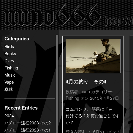
百
鬼
夜
行
nuno666
Categories
Birds
Books
Diary
Fishing
Music
4月の釣り その4
Vape
卓球
投稿者:
nuno
カテゴリー:
Fishing
オン 2015年4月27日
Recent Entries
コムバンワ。 語尾に「ｗ」
2024
付けてる？如何お過ごしです
か？
ハチロー遠征2023 その2
ハチロー遠征2023 その1
続きを読む
•
6
件のコメント