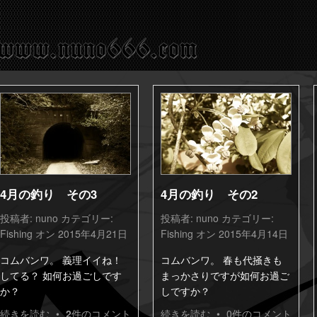
4月の釣り その3
4月の釣り その2
投稿者:
nuno
カテゴリー:
投稿者:
nuno
カテゴリー:
Fishing
オン 2015年4月21日
Fishing
オン 2015年4月14日
コムバンワ。 義理イイね！
コムバンワ。 春も代掻きも
してる？ 如何お過ごしです
まっかさりですが如何お過ご
か？
しですか？
続きを読む
•
2
件のコメント
続きを読む
•
0件のコメント