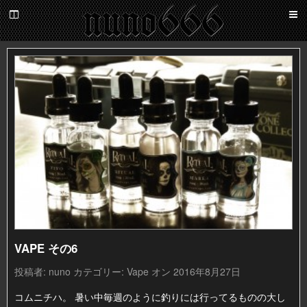
百
鬼
夜
nuno666
行
VAPE その6
投稿者:
nuno
カテゴリー:
Vape
オン 2016年8月27日
コムニチハ。 暑い中毎週のように釣りには行ってるものの大し