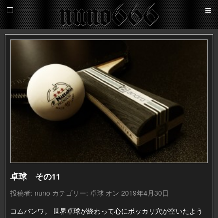
百
鬼
夜
nuno666
行
卓球 その11
投稿者:
nuno
カテゴリー:
卓球
オン 2019年4月30日
コムバンワ。 世界卓球が終わって心にポッカリ穴が空いたよう