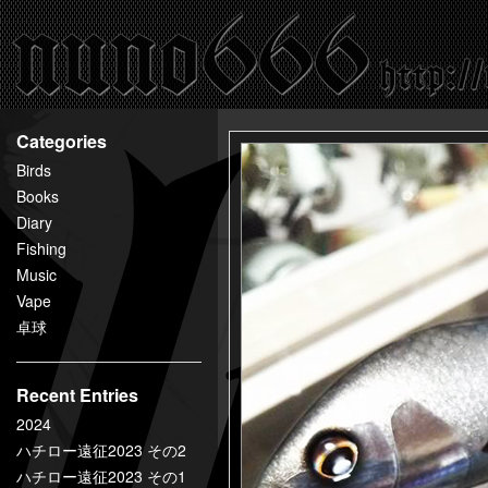
百
鬼
夜
行
nuno666
Categories
Birds
Books
Diary
Fishing
Music
Vape
卓球
Recent Entries
2024
ハチロー遠征2023 その2
ハチロー遠征2023 その1