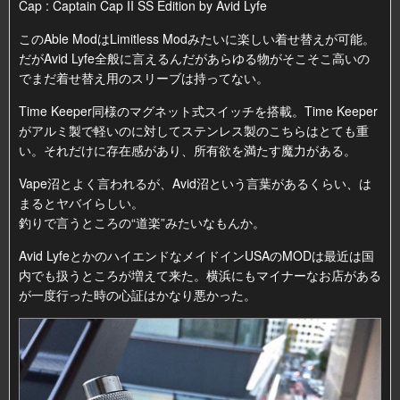
Cap : Captain Cap II SS Edition by Avid Lyfe
このAble ModはLimitless Modみたいに楽しい着せ替えが可能。
だがAvid Lyfe全般に言えるんだがあらゆる物がそこそこ高いの
でまだ着せ替え用のスリーブは持ってない。
Time Keeper同様のマグネット式スイッチを搭載。Time Keeper
がアルミ製で軽いのに対してステンレス製のこちらはとても重
い。それだけに存在感があり、所有欲を満たす魔力がある。
Vape沼とよく言われるが、Avid沼という言葉があるくらい、は
まるとヤバイらしい。
釣りで言うところの“道楽”みたいなもんか。
Avid LyfeとかのハイエンドなメイドインUSAのMODは最近は国
内でも扱うところが増えて来た。横浜にもマイナーなお店がある
が一度行った時の心証はかなり悪かった。