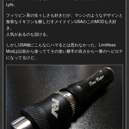
Lyfe。
フィリピン系の生々しさも好きだが、マシンのようなデザインと
無骨なイキフンを醸しだすメイドインUSAのこのMODも大好
き。
人気があるのも頷ける。
しかしUSA物にこんなにハマるとは思わなかった。Limittless
Modは以前から使っててその使い勝手の良さから一番のヘビロテ
になってるけど。