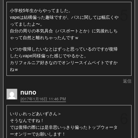
5
小学校5年生からやってました。
vapeは結構偏った趣味ですが、バスに関しては幅広くや
ってましたよ〜。
自分の周りの本気具合（バスボートとか）に気後れしち
ゃって自然と離れちゃったんですｗ
いつか復帰したいなとはずっと思っているのですが復帰
したらvape同様偏った感じでやるかと。
カリフォルニア好きなのでオンリースイムベイトですか
ねｗ
返信
nuno
2017年1月16日 11:46 PM
6
いりぃれっどあいずさん＞
そうなんですね！
では復帰の際には是非思いっきり偏ったトップウォータ
ーオンリーでお願いします！