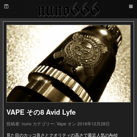
百
鬼
夜
nuno666
行
VAPE その8 Avid Lyfe
投稿者:
nuno
カテゴリー:
Vape
オン 2016年12月28日
見た目のカッコ良さとクオリティの高さで最近人気のAvid