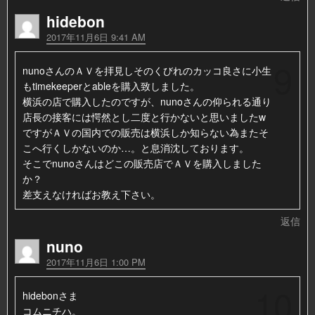
hidebon
2017年11月6日 9:41 AM
9
nunoさんのＡＶを拝見しそのくびれのカッコ良さに小生
もtimekeeperとableを購入致しました。
横浜の店で購入したのですが、nunoさんの仰られる通り
店長の接客には愕然とし二度と行かないと思いましたw
ですがＡＶの国内での販売は横浜しか知らない為またそ
こへ行くしかないのか…。と息消沈しております。
そこでnunoさんはどこの販売店でＡＶを購入しました
か？
差支えなければお教え下さい。
返信
nuno
2017年11月6日 1:00 PM
10
hidebonさま
コムニチハ。