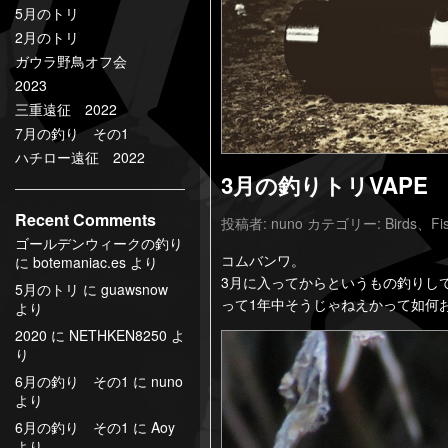
5月のトリ
2月のトリ
ガウラ野鳥オフ会
2023
三重遠征 2022
7月の釣り その1
ハチロー遠征 2022
3月の釣りトリVAPE
Recent Comments
投稿者:
nuno
カテゴリー:
Birds
、
Fi
ゴールデンウィークの釣り
コムバンワ。
に
botemaniac.es
より
3月に入ってからというもの釣りし
5月のトリ
に
guawsnow
って1年中そうじゃねえかって如何
より
2020
に
NETHKEN8250
よ
り
6月の釣り その1
に
nuno
より
6月の釣り その1
に
Aoy
より