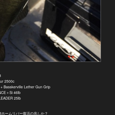
8
r 2500c
 + Basskerville Lether Gun Grip
CE＋Si 46lb
EADER 25lb
3ホームリバー復活の兆しか？