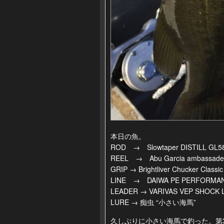
本日の魚。
ROD → Slowtaper DISTILL GL5
REEL → Abu Garcia ambassadeu
GRIP → Brightliver Chucker Classic
LINE → DAIWA PE PERFORMAN
LEADER → VARIVAS VEP SHOCK L
LURE → 痴虫 “小さい海馬”
久しぶりに小さい海馬で釣った。第