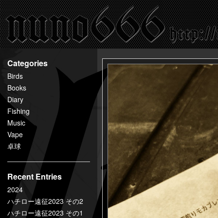
百
鬼
夜
行
nuno666
Categories
Birds
Books
Diary
Fishing
Music
Vape
卓球
Recent Entries
2024
ハチロー遠征2023 その2
ハチロー遠征2023 その1