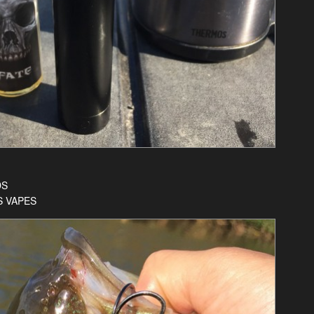
DS
S VAPES