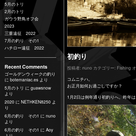
5月のトリ
2月のトリ
ガウラ野鳥オフ会
2023
三重遠征 2022
7月の釣り その1
ハチロー遠征 2022
初釣り
Recent Comments
投稿者:
nuno
カテゴリー:
Fishing
オ
ゴールデンウィークの釣り
コムニチハ。
に
botemaniac.es
より
お正月如何お過ごしですか？
5月のトリ
に
guawsnow
より
1月2日は例年通り初釣りへ。昨年は
2020
に
NETHKEN8250
よ
り
6月の釣り その1
に
nuno
より
6月の釣り その1
に
Aoy
より