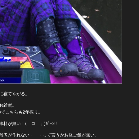
に寝てやがる。
お雑煮。
のでこちらも2年振り。
が無い！(￣ロ￣；)ｶﾞｰﾝ!!
雑煮が作れない・・・って言うかお昼ご飯が無い。