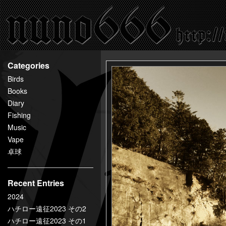
百
鬼
夜
行
nuno666
Categories
Birds
Books
Diary
Fishing
Music
Vape
卓球
Recent Entries
2024
ハチロー遠征2023 その2
ハチロー遠征2023 その1