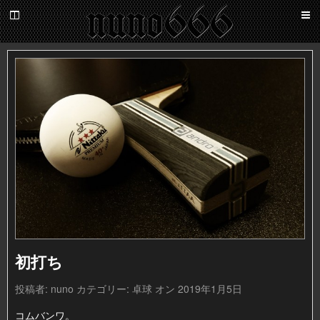
百
鬼
夜
nuno666
行
初打ち
投稿者:
nuno
カテゴリー:
卓球
オン 2019年1月5日
コムバンワ。