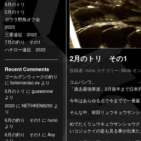
5月のトリ
2月のトリ
ガウラ野鳥オフ会
2023
三重遠征 2022
7月の釣り その1
ハチロー遠征 2022
2月のトリ その1
Recent Comments
投稿者:
nuno
カテゴリー:
Birds
オン
ゴールデンウィークの釣り
コムバンワ。
に
botemaniac.es
より
「過去最強寒波」2月後半まで日本
5月のトリ
に
guawsnow
より
今年はあらゆる点で今までで一番厳
2020
に
NETHKEN8250
よ
り
そんな中、前回リュウキュウサンシ
6月の釣り その1
に
nuno
めでたくリュウキュウサンショウク
より
いコジュケイの姿も見る事が出来た
6月の釣り その1
に
Aoy
より