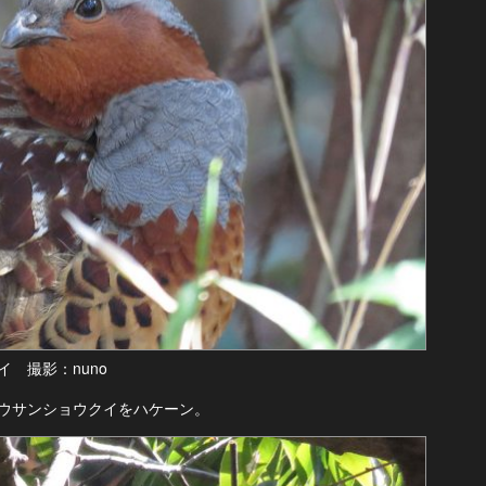
 撮影：nuno
ウサンショウクイをハケーン。