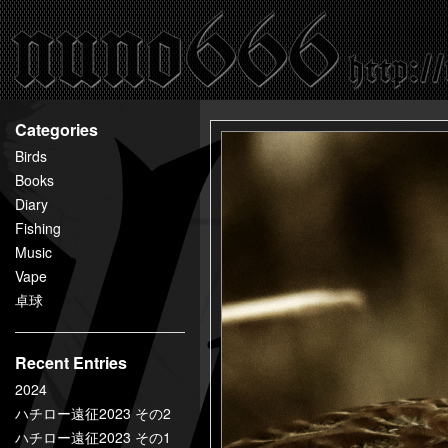
百
鬼
夜
行
nuno666
Categories
Birds
Books
Diary
Fishing
Music
Vape
卓球
Recent Entries
2024
ハチロー遠征2023 その2
ハチロー遠征2023 その1