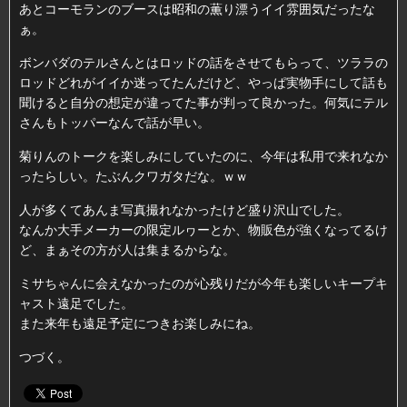
あとコーモランのブースは昭和の薫り漂うイイ雰囲気だったな
ぁ。
ボンバダのテルさんとはロッドの話をさせてもらって、ツララの
ロッドどれがイイか迷ってたんだけど、やっぱ実物手にして話も
聞けると自分の想定が違ってた事が判って良かった。何気にテル
さんもトッパーなんで話が早い。
菊りんのトークを楽しみにしていたのに、今年は私用で来れなか
ったらしい。たぶんクワガタだな。ｗｗ
人が多くてあんま写真撮れなかったけど盛り沢山でした。
なんか大手メーカーの限定ルヮーとか、物販色が強くなってるけ
ど、まぁその方が人は集まるからな。
ミサちゃんに会えなかったのが心残りだが今年も楽しいキープキ
ャスト遠足でした。
また来年も遠足予定につきお楽しみにね。
つづく。