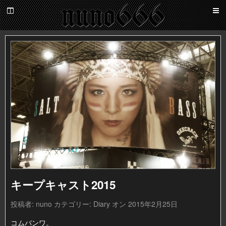
百
鬼
夜
nuno666
行
キープキャスト2015
投稿者:
nuno
カテゴリー:
Diary
オン 2015年2月25日
コムバンワ。