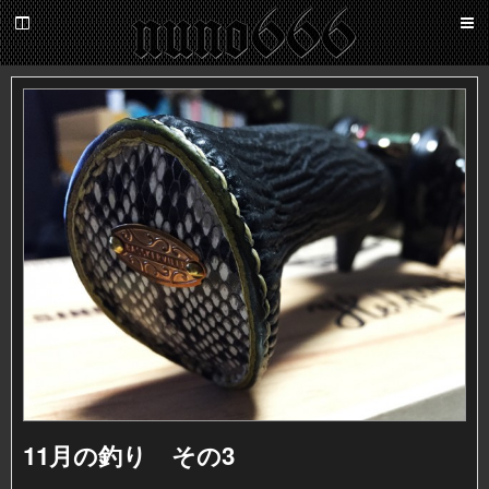
百
鬼
夜
nuno666
行
11月の釣り その3