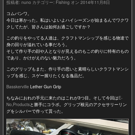
投稿者:
nuno
カテゴリー:
Fishing
オン 2014年11月8日
コムバンワ。
今日は寒かった。私はいよいよハイシーズンが始まるんでワクワ
クしてたが、皆さんは如何お過ごしですか？
この釣りをやってる人達は、クラフトマンシップを感じる物達で
身の回りが溢れている事だろう。
そして作り手の顔や人となりが見えるのもこの釣りに特有のもの
であり、かけがえのない魅力だろう。
このグリップもまた、作り手の思いと素晴らしいクラフトマンシ
ップを感じ、スゲー握りたくなる逸品だ。
Basskerville
Lether Gun Grip
ちなみにおれの手元に来たのはこれが3つ目。そして今回は
E-
No,Products
と勝手にコラボ。グリップ根元のアクセサリーリン
グをシルバーで作って貰った。